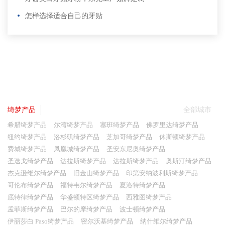
怎样选择适合自己的牙贴
绮梦产品
全部城市
希腊绮梦产品
尔湾绮梦产品
塞班绮梦产品
佛罗里达绮梦产品
纽约绮梦产品
洛杉矶绮梦产品
芝加哥绮梦产品
休斯顿绮梦产品
费城绮梦产品
凤凰城绮梦产品
圣安东尼奥绮梦产品
圣迭戈绮梦产品
达拉斯绮梦产品
达拉斯绮梦产品
奥斯汀绮梦产品
杰克逊维尔绮梦产品
旧金山绮梦产品
印第安纳波利斯绮梦产品
哥伦布绮梦产品
福特韦尔绮梦产品
夏洛特绮梦产品
底特律绮梦产品
华盛顿特区绮梦产品
西雅图绮梦产品
孟菲斯绮梦产品
巴尔的摩绮梦产品
波士顿绮梦产品
伊丽莎白 Paso绮梦产品
密尔沃基绮梦产品
纳什维尔绮梦产品