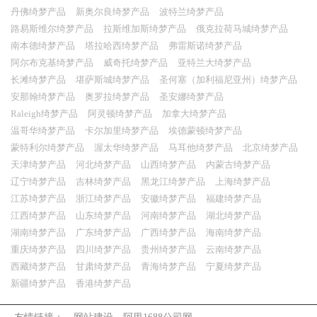
丹佛绮梦产品
新奥尔良绮梦产品
波特兰绮梦产品
路易斯维尔绮梦产品
拉斯维加斯绮梦产品
俄克拉荷马城绮梦产品
南本德绮梦产品
塔拉哈西绮梦产品
弗雷斯诺绮梦产品
阿尔布克基绮梦产品
威奇托绮梦产品
亚特兰大绮梦产品
长滩绮梦产品
堪萨斯城绮梦产品
圣何塞（加利福尼亚州）绮梦产品
安那翰绮梦产品
奥罗拉绮梦产品
圣安娜绮梦产品
Raleigh绮梦产品
阿灵顿绮梦产品
加拿大绮梦产品
温哥华绮梦产品
卡尔加里绮梦产品
埃德蒙顿绮梦产品
蒙特利尔绮梦产品
渥太华绮梦产品
马耳他绮梦产品
北京绮梦产品
天津绮梦产品
河北绮梦产品
山西绮梦产品
内蒙古绮梦产品
辽宁绮梦产品
吉林绮梦产品
黑龙江绮梦产品
上海绮梦产品
江苏绮梦产品
浙江绮梦产品
安徽绮梦产品
福建绮梦产品
江西绮梦产品
山东绮梦产品
河南绮梦产品
湖北绮梦产品
湖南绮梦产品
广东绮梦产品
广西绮梦产品
海南绮梦产品
重庆绮梦产品
四川绮梦产品
贵州绮梦产品
云南绮梦产品
西藏绮梦产品
甘肃绮梦产品
青海绮梦产品
宁夏绮梦产品
新疆绮梦产品
香港绮梦产品